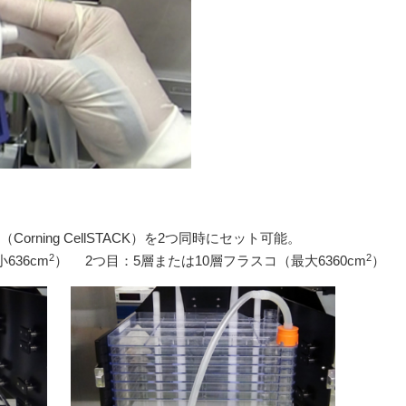
rning CellSTACK）を2つ同時にセット可能。
2
2
636cm
） 2つ目：5層または10層フラスコ（最大6360cm
）