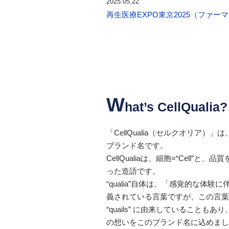
2025.05.22
再生医療EXPO東京2025（ファー
W
hat’s CellQualia?
「CellQualia（セルクオリア
ブランド名です。
CellQualiaは、細胞=“Cell”と
った造語です。
“qualia”自体は、「感覚的な体
義されている言葉ですが、この言葉の語
“quails” に由来していること
の想いをこのブランド名に込めまし