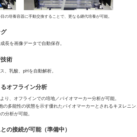
つ目の培養容器に手動交換することで、更なる継代培養が可能。
ング
と成長を画像データで自動保存。
析技術
ス、乳酸、pHを自動解析。
よるオフライン分析
より、オフラインでの培地／バイオマーカー分析が可能。
iPS細胞の多能性の状態を示す優れたバイオマーカーとされるキヌレニ
での分析が可能。
ムとの接続が可能（準備中）