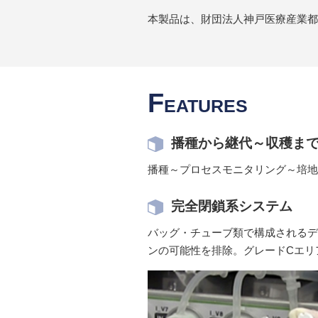
本製品は、財団法人神戸医療産業都市
F
EATURES
播種から継代～収穫ま
播種～プロセスモニタリング～培地
完全閉鎖系システム
バッグ・チューブ類で構成されるデ
ンの可能性を排除。グレードCエリ