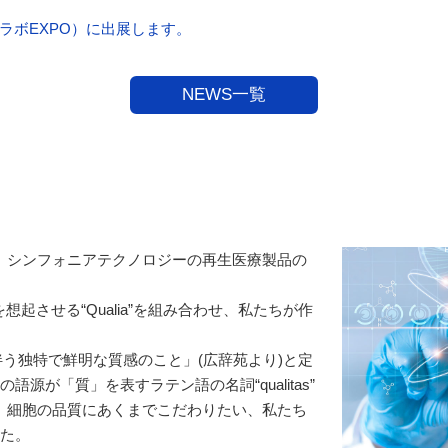
マラボEXPO）に出展します。
NEWS一覧
）」は、シンフォニアテクノロジーの再生医療製品の
、品質を想起させる“Qualia”を組み合わせ、私たちが作
験に伴う独特で鮮明な質感のこと」(広辞苑より)と定
源が「質」を表すラテン語の名詞“qualitas”
もあり、細胞の品質にあくまでこだわりたい、私たち
た。