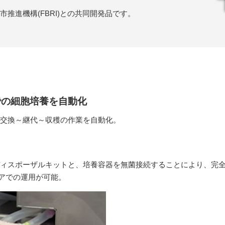
推進機構(FBRI)との共同開発品です。
での細胞培養を自動化
交換～継代～収穫の作業を自動化。
ィスポーザルキットと、培養容器を無菌接続することにより、完
アでの運用が可能。