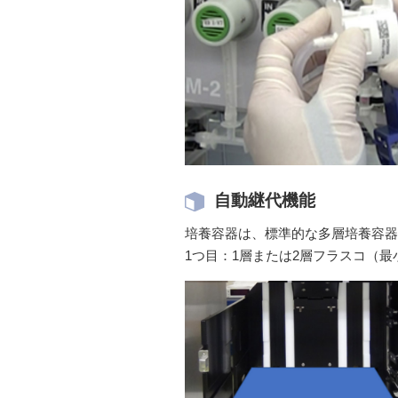
自動継代機能
培養容器は、標準的な多層培養容器（Co
1つ目：1層または2層フラスコ（最小